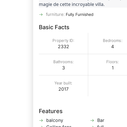
magie de cette incroyable villa.
furniture
:
Fully Furnished
Basic Facts
Property ID:
Bedrooms:
2332
4
Bathrooms:
Floors:
3
1
Year built:
2017
Features
balcony
Bar
Ceiling fans
full