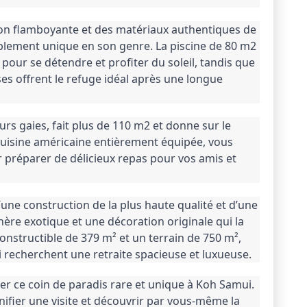
on flamboyante et des matériaux authentiques de 
itablement unique en son genre. 
La piscine de 80 m2 
 pour se détendre et profiter du soleil, tandis que 
 offrent le refuge idéal après une longue 
rs gaies, fait plus de 110 m2 et donne sur le 
cuisine américaine entièrement équipée, vous 
 préparer de délicieux repas pour vos amis et 
’une construction de la plus haute qualité et d’une 
ère exotique et une décoration originale qui la 
onstructible de 379 m² et un terrain de 750 m², 
i recherchent une retraite spacieuse et luxueuse.
Ne manquez pas l’opportunité de posséder ce coin de paradis rare et unique à Koh Samui. 
ifier une visite et découvrir par vous-même la 